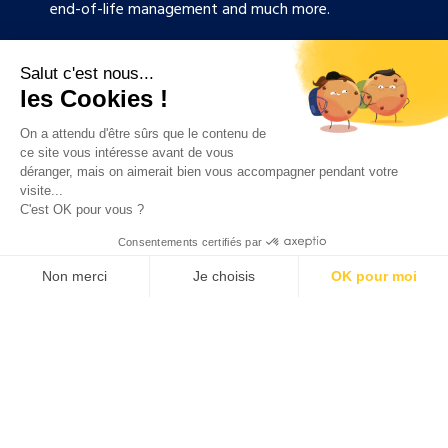
end-of-life management and much more.
Salut c'est nous...
les Cookies !
“Our expertise at
On a attendu d'être sûrs que le contenu de
ce site vous intéresse avant de vous
the service of
déranger, mais on aimerait bien vous accompagner pendant votre
visite...
C'est OK pour vous ?
your growth”
Consentements certifiés par
Non merci
Je choisis
OK pour moi
Axeptio consent
Plateforme de Gestion du Consentement : Personnalisez vos O
Notre plateforme vous permet d'adapter et de gérer vos paramètr