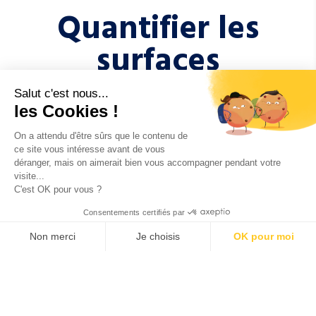
Quantifier les
surfaces
MESURE DES ÉNERGIES DE
Salut c'est nous...
SURFACE
les Cookies !
On a attendu d'être sûrs que le contenu de
ce site vous intéresse avant de vous
Notre approche consiste d’abord à
étudier la
déranger, mais on aimerait bien vous accompagner pendant votre
mouillabilité de la surface afin d’en mesurer
visite...
son énergie
. Cette mesure peut être réalisée sur
C'est OK pour vous ?
éprouvette représentative dans notre laboratoire
ou bien sur pièce réelle au moyens d'encres
Consentements certifiés par
réactives.
Non merci
Je choisis
OK pour moi
Axeptio consent
Plateforme de Gestion du Consentement : Personnalisez vos O
Notre plateforme vous permet d'adapter et de gérer vos paramètr